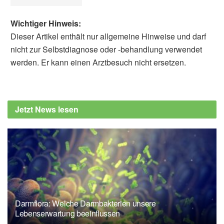
Wichtiger Hinweis:
Dieser Artikel enthält nur allgemeine Hinweise und darf
nicht zur Selbstdiagnose oder -behandlung verwendet
werden. Er kann einen Arztbesuch nicht ersetzen.
Diplom-Redakteur (FH) Volker Blasek
Meyer-Hermann, Michael; Dorn, Florian;
Khailaie, Sahamoddin; u.a.: Das
Jetzt News lesen
gemeinsame Interesse von Gesundheit und
Wirtschaft: Eine Szenarienrechnung zur
Eindämmung der Corona- Pandemie; ifo
Institut, München, 2020,
ifo.de
ifo: Infektionsforscher für begrenzte,
schrittweise Öffnungen (veröffentlicht:
13.05.2020),
ifo.de
Darmflora: Welche Darmbakterien unsere
NDR: Coronavirus-Update (41) mit Christian
Lebenserwartung beeinflussen
Drosten (veröffentlicht: 14.05.2020),
ndr.de