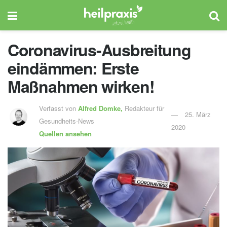
Coronavirus-Ausbreitung
eindämmen: Erste
Maßnahmen wirken!
Verfasst von
Alfred Domke,
Redakteur für
25. März
Gesundheits-News
2020
Quellen ansehen