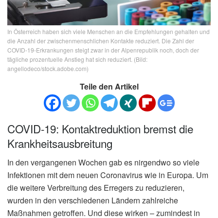
In Österreich haben sich viele Menschen an die Empfehlungen gehalten und
die Anzahl der zwischenmenschlichen Kontakte reduziert. Die Zahl der
COVID-19-Erkrankungen steigt zwar in der Alpenrepublik noch, doch der
tägliche prozentuelle Anstieg hat sich reduziert. (Bild:
angellodeco/stock.adobe.com)
Teile den Artikel
COVID-19: Kontaktreduktion bremst die
Krankheitsausbreitung
In den vergangenen Wochen gab es nirgendwo so viele
Infektionen mit dem neuen Coronavirus wie in Europa. Um
die weitere Verbreitung des Erregers zu reduzieren,
wurden in den verschiedenen Ländern zahlreiche
Maßnahmen getroffen. Und diese wirken – zumindest in