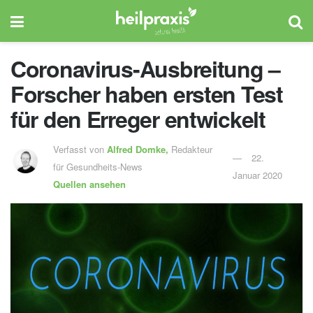
Coronavirus-Ausbreitung –
Forscher haben ersten Test
für den Erreger entwickelt
Verfasst von
Alfred Domke,
Redakteur
22.
für Gesundheits-News
Januar 2020
Quellen ansehen