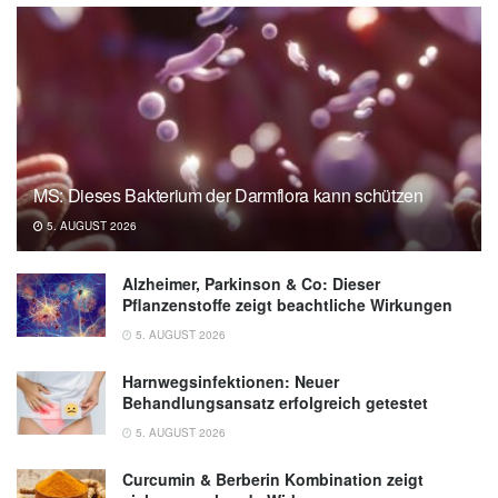
22.01.2020),
Charité – Universitätsmedizin
Berlin
Auswärtiges Amt: China: Reise- und
Sicherheitshinweise, (Abruf: 22.01.2020),
Auswärtiges Amt
World Health Organization (WHO):
MS: Dieses Bakterium der Darmflora kann schützen
Laboratory testing for 2019 novel coronavirus
5. AUGUST 2026
(2019-nCoV) in suspected human cases,
(Abruf: 22.01.2020),
World Health
Alzheimer, Parkinson & Co: Dieser
Organization (WHO)
Pflanzenstoffe zeigt beachtliche Wirkungen
5. AUGUST 2026
Harnwegsinfektionen: Neuer
Behandlungsansatz erfolgreich getestet
5. AUGUST 2026
Curcumin & Berberin Kombination zeigt