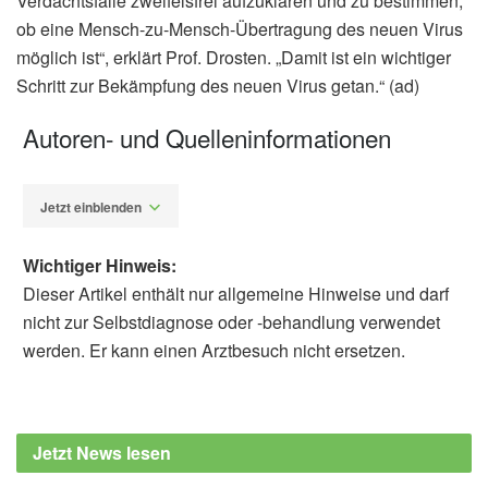
Verdachtsfälle zweifelsfrei aufzuklären und zu bestimmen,
ob eine Mensch-zu-Mensch-Übertragung des neuen Virus
möglich ist“, erklärt Prof. Drosten. „Damit ist ein wichtiger
Schritt zur Bekämpfung des neuen Virus getan.“ (ad)
Autoren- und Quelleninformationen
Jetzt einblenden
Wichtiger Hinweis:
Dieser Artikel enthält nur allgemeine Hinweise und darf
nicht zur Selbstdiagnose oder -behandlung verwendet
werden. Er kann einen Arztbesuch nicht ersetzen.
Alfred Domke
Charité – Universitätsmedizin Berlin:
Gemeinsame Pressemitteilung der Charité
Jetzt News lesen
und des DZIF: Erster Test für das neuartige
Coronavirus in China ist entwickelt, (Abruf: