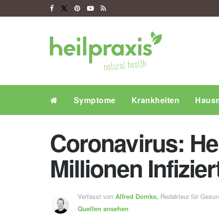
Symptome
Krankheiten
Hausm
Coronavirus: He
Millionen Infizi
Verfasst von
Alfred Domke,
Redakteur für Gesu
Quellen ansehen