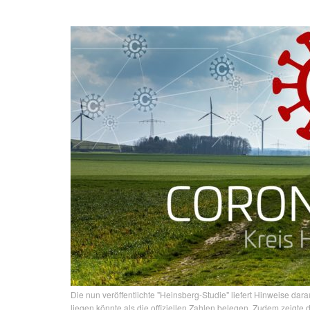
Die nun veröffentlichte "Heinsberg-Studie" liefert Hinweise dara
liegen könnte als die offiziellen Zahlen belegen. Zudem zeigte 