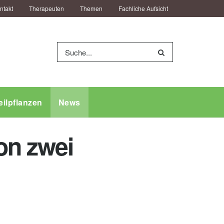
ntakt
Therapeuten
Themen
Fachliche Aufsicht
eilpflanzen
News
on zwei