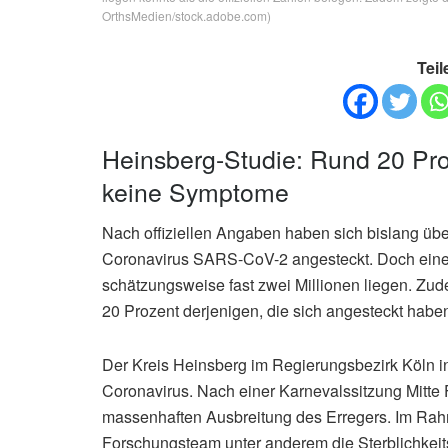
OrthsMedien/stock.adobe.com)
Teil
Heinsberg-Studie: Rund 20 Proz
keine Symptome
Nach offiziellen Angaben haben sich bislang üb
Coronavirus SARS-CoV-2 angesteckt. Doch einer S
schätzungsweise fast zwei Millionen liegen. Zud
20 Prozent derjenigen, die sich angesteckt hab
Der Kreis Heinsberg im Regierungsbezirk Köln in
Coronavirus. Nach einer Karnevalssitzung Mitte 
massenhaften Ausbreitung des Erregers. Im Rah
Forschungsteam unter anderem die Sterblichkeitsr