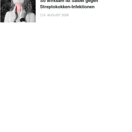
So wirksam ist Salbei gegen
Streptokokken-Infektionen
6. AUGUST 2026