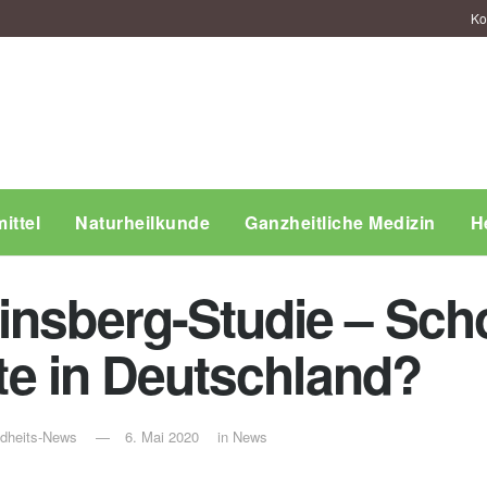
Ko
ittel
Naturheilkunde
Ganzheitliche Medizin
H
insberg-Studie – Sch
erte in Deutschland?
ndheits-News
6. Mai 2020
in
News