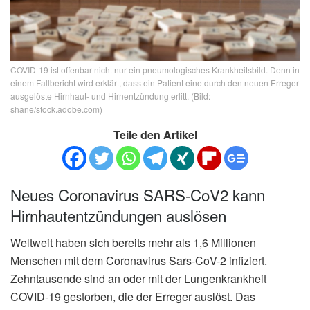
COVID-19 ist offenbar nicht nur ein pneumologisches Krankheitsbild. Denn in
einem Fallbericht wird erklärt, dass ein Patient eine durch den neuen Erreger
ausgelöste Hirnhaut- und Hirnentzündung erlitt. (Bild:
shane/stock.adobe.com)
Teile den Artikel
Neues Coronavirus SARS-CoV2 kann
Hirnhautentzündungen auslösen
Weltweit haben sich bereits mehr als 1,6 Millionen
Menschen mit dem Coronavirus Sars-CoV-2 infiziert.
Zehntausende sind an oder mit der Lungenkrankheit
COVID-19 gestorben, die der Erreger auslöst. Das