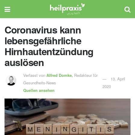
Coronavirus kann
lebensgefährliche
Hirnhautentzündung
auslösen
Verfasst von
Alfred Domke,
Redakteur für
13. April
Gesundheits-News
2020
Quellen ansehen