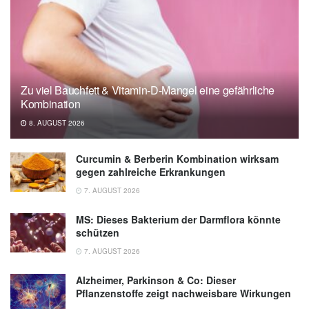
e.V. (DGRh)
Deutsche Rheuma-Liga: Coronavirus: Infos
für Menschen mit Rheuma, (Abruf:
28.04.2020),
Deutsche Rheuma-Liga
Zu viel Bauchfett & Vitamin-D-Mangel eine gefährliche
Universitätsklinikum Erlangen: Neue
Kombination
Möglichkeiten für Immundiagnostik und -
8. AUGUST 2026
therapie bei COVID-19, (Abruf: 28.04.2020),
Universitätsklinikum Erlangen
Curcumin & Berberin Kombination wirksam
gegen zahlreiche Erkrankungen
7. AUGUST 2026
MS: Dieses Bakterium der Darmflora könnte
schützen
7. AUGUST 2026
Alzheimer, Parkinson & Co: Dieser
Pflanzenstoffe zeigt nachweisbare Wirkungen