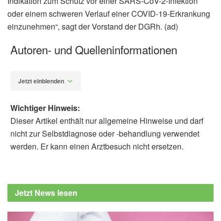
Indikation zum Schutz vor einer SARS-CoV-2-Infektion
oder einem schweren Verlauf einer COVID-19-Erkrankung
einzunehmen“, sagt der Vorstand der DGRh. (ad)
Autoren- und Quelleninformationen
Jetzt einblenden
Wichtiger Hinweis:
Dieser Artikel enthält nur allgemeine Hinweise und darf
nicht zur Selbstdiagnose oder -behandlung verwendet
werden. Er kann einen Arztbesuch nicht ersetzen.
Alfred Domke
Deutsche Gesellschaft für Rheumatologie
e.V. (DGRh): Neue Daten unterstreichen:
Jetzt News lesen
Kein Absetzen der Medikamente aus Angst
vor SARS-CoV-2 (Abruf: 28.04.2020),
Deutsche Gesellschaft für Rheumatologie