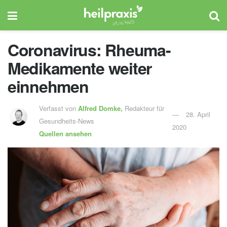
Coronavirus: Rheuma-
Medikamente weiter
einnehmen
Verfasst von
Alfred Domke,
Redakteur für
28. April
Gesundheits-News
2020
Quellen ansehen