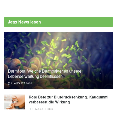
Diplom-Redakteur (FH) Volker Blasek
Experimental Biology: Ephrin Ligands are
Upregulated in the Saliva of SARS-CoV-2
Jetzt News lesen
Infected Patients (veröffentlicht: 04.03.2022),
eventscribe.net
Experimental Biology: Proteins in saliva
could aid in COVID-19 detection and predict
severe illness (veröffentlicht: 04.03.2022),
eurekalert.org
Darmflora: Welche Darmbakterien unsere
Lebenserwartung beeinflussen
6. AUGUST 2026
Rote Bete zur Blutdrucksenkung: Kaugummi
verbessert die Wirkung
6. AUGUST 2026