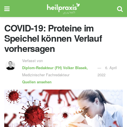
COVID-19: Proteine im
Speichel können Verlauf
vorhersagen
Verfasst von
Diplom-Redakteur (FH)
Volker Blasek,
6. April
Medizinischer Fachredakteur
2022
Quellen ansehen