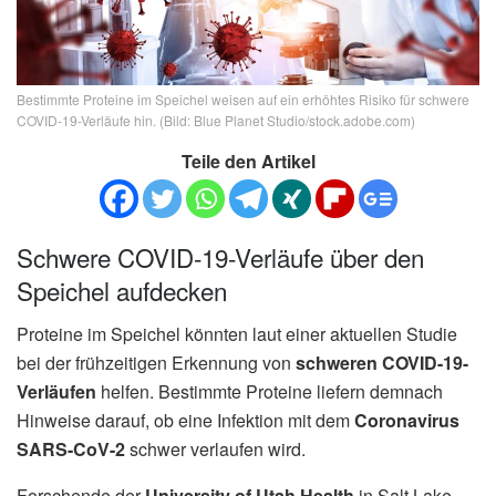
Bestimmte Proteine im Speichel weisen auf ein erhöhtes Risiko für schwere
COVID-19-Verläufe hin. (Bild: Blue Planet Studio/stock.adobe.com)
Teile den Artikel
Schwere COVID-19-Verläufe über den
Speichel aufdecken
Proteine im Speichel könnten laut einer aktuellen Studie
bei der frühzeitigen Erkennung von
schweren COVID-19-
Verläufen
helfen. Bestimmte Proteine liefern demnach
Hinweise darauf, ob eine Infektion mit dem
Coronavirus
SARS-CoV-2
schwer verlaufen wird.
Forschende der
University of Utah Health
in Salt Lake