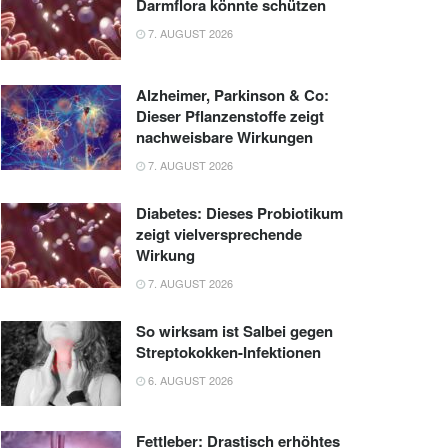
Darmflora könnte schützen
7. AUGUST 2026
Alzheimer, Parkinson & Co:
Dieser Pflanzenstoffe zeigt
nachweisbare Wirkungen
7. AUGUST 2026
Diabetes: Dieses Probiotikum
zeigt vielversprechende
Wirkung
7. AUGUST 2026
So wirksam ist Salbei gegen
Streptokokken-Infektionen
6. AUGUST 2026
Fettleber: Drastisch erhöhtes