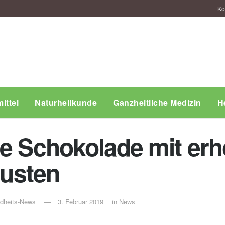
Ko
ittel
Naturheilkunde
Ganzheitliche Medizin
H
le Schokolade mit er
Husten
ndheits-News
3. Februar 2019
in
News