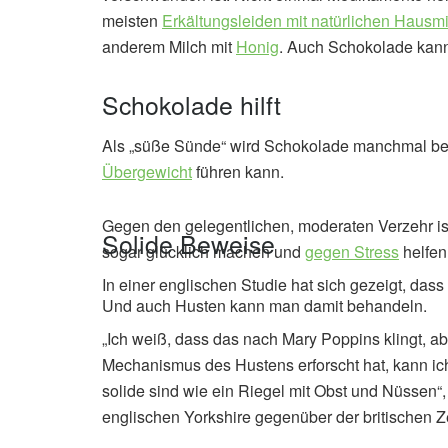
meisten
Erkältungsleiden mit natürlichen Hausmit
anderem Milch mit
Honig
. Auch Schokolade kann
Schokolade hilft
Als „süße Sünde“ wird Schokolade manchmal bez
Übergewicht
führen kann.
Gegen den gelegentlichen, moderaten Verzehr is
Solide Beweise
sogar glücklich machen und
gegen Stress
helfen
In einer englischen Studie hat sich gezeigt, das
Und auch Husten kann man damit behandeln.
„Ich weiß, dass das nach Mary Poppins klingt, ab
Mechanismus des Hustens erforscht hat, kann ich
solide sind wie ein Riegel mit Obst und Nüssen“,
englischen Yorkshire gegenüber der britischen Z