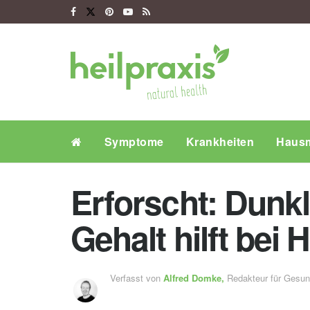
Symptome
Krankheiten
Hausm
Erforscht: Dunk
Gehalt hilft bei 
Verfasst von
Alfred Domke,
Redakteur für Gesu