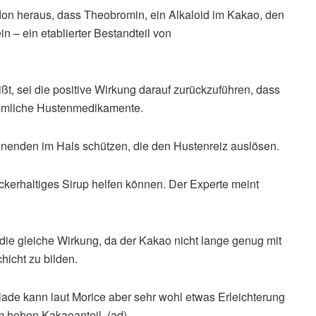
don heraus, dass Theobromin, ein Alkaloid im Kakao, den
 – ein etablierter Bestandteil von
ßt, sei die positive Wirkung darauf zurückzuführen, dass
ömmliche Hustenmedikamente.
enenden im Hals schützen, die den Hustenreiz auslösen.
ckerhaltiges Sirup helfen können. Der Experte meint
die gleiche Wirkung, da der Kakao nicht lange genug mit
icht zu bilden.
de kann laut Morice aber sehr wohl etwas Erleichterung
m hohen Kakaoanteil. (ad)