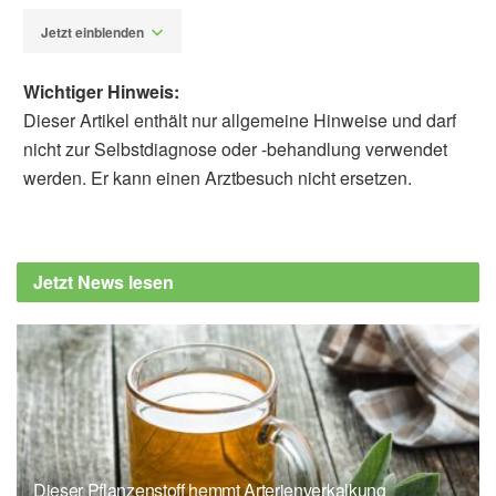
Jetzt einblenden
Wichtiger Hinweis:
Dieser Artikel enthält nur allgemeine Hinweise und darf
nicht zur Selbstdiagnose oder -behandlung verwendet
werden. Er kann einen Arztbesuch nicht ersetzen.
Fabian Peters
Radiological Society of North America
(RSNA): Muscle Loss Could Increase
Jetzt News lesen
Dementia Risk (veröffentlicht 03.12.2024),
press.rsna.org
Kamyar Moradi, Marilyn Albert, Shadpour
Demehri, Hanzhang Lu, Yuxin Zhu, Soheil
Mohammadi, Sara Momtazmanesh, Eleanor
M. Simonsick: Skeletal Muscle Loss is
Associated with Increased Risk of Dementia-
Dieser Pflanzenstoff hemmt Arterienverkalkung
Related Outcomes: Longitudinal