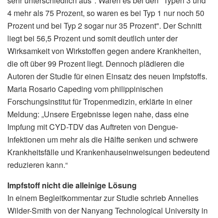
sehr unterschiedlich aus". Waren es bei den "Typen 3 und
4 mehr als 75 Prozent, so waren es bei Typ 1 nur noch 50
Prozent und bei Typ 2 sogar nur 35 Prozent". Der Schnitt
liegt bei 56,5 Prozent und somit deutlich unter der
Wirksamkeit von Wirkstoffen gegen andere Krankheiten,
die oft über 99 Prozent liegt. Dennoch plädieren die
Autoren der Studie für einen Einsatz des neuen Impfstoffs.
Maria Rosario Capeding vom philippinischen
Forschungsinstitut für Tropenmedizin, erklärte in einer
Meldung: „Unsere Ergebnisse legen nahe, dass eine
Impfung mit CYD-TDV das Auftreten von Dengue-
Infektionen um mehr als die Hälfte senken und schwere
Krankheitsfälle und Krankenhauseinweisungen bedeutend
reduzieren kann.“
Impfstoff nicht die alleinige Lösung
In einem Begleitkommentar zur Studie schrieb Annelies
Wilder-Smith von der Nanyang Technological University in