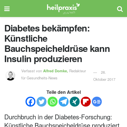
Diabetes bekämpfen:
Künstliche
Bauchspeicheldrüse kann
Insulin produzieren
Verfasst von
Alfred Domke,
Redakteur
26.
für Gesundheits-News
Oktober 2017
Teile den Artikel
Durchbruch in der Diabetes-Forschung:
Künstliche Bauchspeicheldrüse produziert