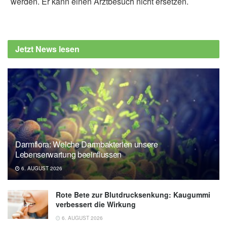
werden. Er kann einen Arztbesuch nicht ersetzen.
Alfred Domke
Cleveland Clinic: Best Fruits for Diabetes,
(Abruf: 20.10.2024),
Jetzt News lesen
health.clevelandclinic.org
Darmflora: Welche Darmbakterien unsere
Lebenserwartung beeinflussen
6. AUGUST 2026
Rote Bete zur Blutdrucksenkung: Kaugummi
verbessert die Wirkung
6. AUGUST 2026