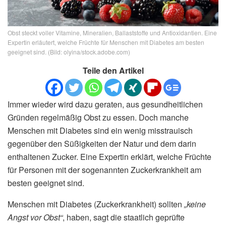
Obst steckt voller Vitamine, Mineralien, Ballaststoffe und Antioxidantien. Eine
Expertin erläutert, welche Früchte für Menschen mit Diabetes am besten
geeignet sind. (Bild: olyina/stock.adobe.com)
Teile den Artikel
Immer wieder wird dazu geraten, aus gesundheitlichen
Gründen regelmäßig Obst zu essen. Doch manche
Menschen mit Diabetes sind ein wenig misstrauisch
gegenüber den Süßigkeiten der Natur und dem darin
enthaltenen Zucker. Eine Expertin erklärt, welche Früchte
für Personen mit der sogenannten Zuckerkrankheit am
besten geeignet sind.
Menschen mit Diabetes (Zuckerkrankheit) sollten
„keine
Angst vor Obst“
, haben, sagt die staatlich geprüfte