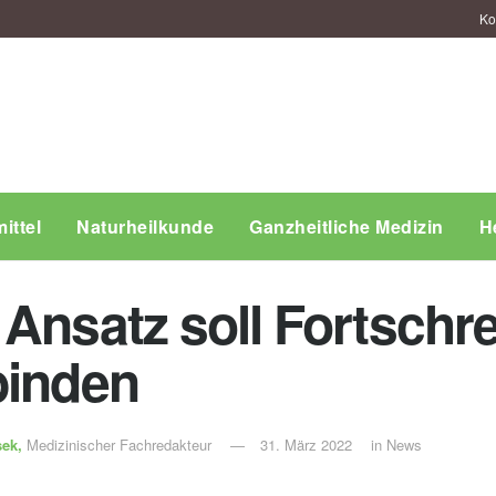
Ko
ittel
Naturheilkunde
Ganzheitliche Medizin
H
Ansatz soll Fortschre
binden
sek,
Medizinischer Fachredakteur
31. März 2022
in
News