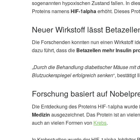
sogenannten hypoxischen Zustand fallen. In die
Proteins namens
HIF-1alpha
erhöht. Dieses Prote
Neuer Wirkstoff lässt Betazelle
Die Forschenden konnten nun einen Wirkstoff ide
dazu führt, dass die
Betazellen mehr Insulin pr
„
Durch die Behandlung diabetischer Mäuse mit d
Blutzuckerspiegel erfolgreich senken
“, bestätigt 
Forschung basiert auf Nobelpr
Die Entdeckung des Proteins HIF-1alpha wurde 
Medizin
ausgezeichnet. Das Protein ist an viele
auch an vielen Formen von
Krebs
.
In Krebsstudien wurde der HIF-1alpha-Inhibitor 