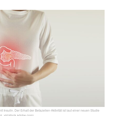
Insulin. Der Erhalt der Betazellen-Aktivität ist laut einer neuen Studie
 mi_viri/stock.adobe.com)