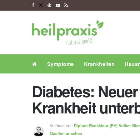
Symptome
Krankheiten
Hausm
Diabetes: Neuer 
Krankheit unter
Verfasst von
Diplom-Redakteur (FH)
Volker Bla
Quellen ansehen