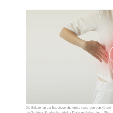
Die Betazellen der Bauchspeicheldrüse versorgen den Körper mit 
der Schlüssel für eine langfristige Diabetes-Behandlung. (Bild: