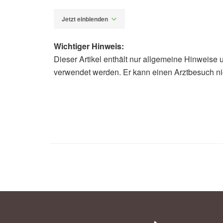
Jetzt einblenden
Wichtiger Hinweis:
Dieser Artikel enthält nur allgemeine Hinweise 
Diplom-Redakteur (FH) Volker Blas
verwendet werden. Er kann einen Arztbesuch ni
Karolinska Institutet: New strategy t
(veröffentlicht: 30.03.2022),
news.ki
Erwin Ilegems, Per-Olof Berggren, et
function in diabetes; in: Science Tr