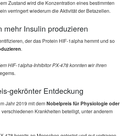
sem Zustand wird die Konzentration eines bestimmten
in verringert wiederum die Aktivität der Betazellen.
n mehr Insulin produzieren
ntifizieren, der das Protein HIF-1alpha hemmt und so
oduzieren
.
em HIF-1alpha-Inhibitor PX-478 konnten wir ihren
Ilegems.
eis-gekrönter Entdeckung
im Jahr 2019 mit dem
Nobelpreis für Physiologie oder
n verschiedenen Krankheiten beteiligt, unter anderem
PX-478 bereits an Menschen getestet und gut vertragen.