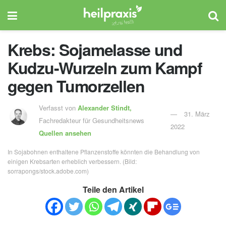
Krebs: Sojamelasse und
Kudzu-Wurzeln zum Kampf
gegen Tumorzellen
Verfasst von
Alexander Stindt,
31. März
Fachredakteur für Gesundheitsnews
2022
Quellen ansehen
In Sojabohnen enthaltene Pflanzenstoffe könnten die Behandlung von
einigen Krebsarten erheblich verbessern. (Bild:
sorrapongs/stock.adobe.com)
Teile den Artikel