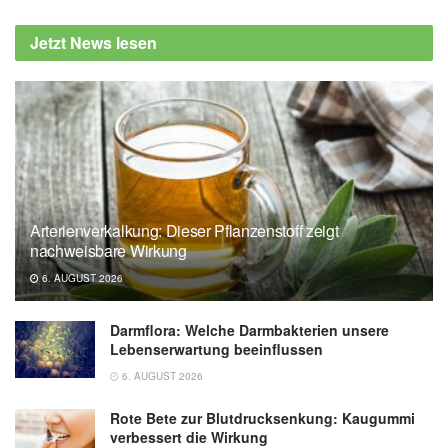
Grigory P. Slesarev, Vsevolod V. Melekhin,
Jetzt News lesen
Anna V. Shcheglova, et al.: Antioxidant and
Cytotoxic Activities of Kudzu Roots and Soy
Molasses against Pediatric Tumors and
Phytochemical Analysis of Isoflavones Using
HPLC-DAD-ESI-HRMS; in: Plants
(veröffentlicht 10.03.2022, Volume 11, Issue
6),
Plants
Arterienverkalkung: Dieser Pflanzenstoff zeigt
Ural Federal University: Kudzu Roots and
nachweisbare Wirkung
Soy Molasses may help treat three types of
6. AUGUST 2026
cancer especially kids' (veröffentlicht
30.03.2022),
UrFU
Darmflora: Welche Darmbakterien unsere
Lebenserwartung beeinflussen
6. AUGUST 2026
Rote Bete zur Blutdrucksenkung: Kaugummi
verbessert die Wirkung