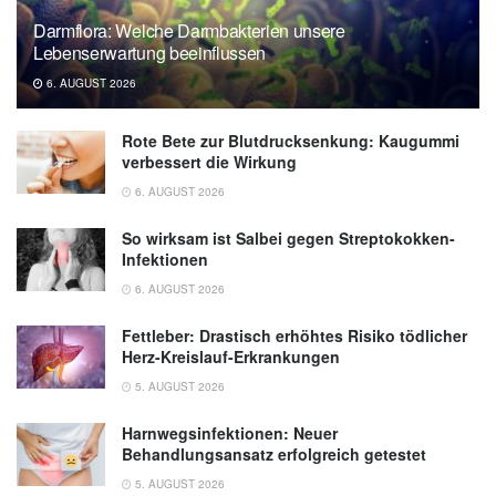
Darmflora: Welche Darmbakterien unsere
Lebenserwartung beeinflussen
6. AUGUST 2026
Rote Bete zur Blutdrucksenkung: Kaugummi
verbessert die Wirkung
6. AUGUST 2026
So wirksam ist Salbei gegen Streptokokken-
Infektionen
6. AUGUST 2026
Fettleber: Drastisch erhöhtes Risiko tödlicher
Herz-Kreislauf-Erkrankungen
5. AUGUST 2026
Harnwegsinfektionen: Neuer
Behandlungsansatz erfolgreich getestet
5. AUGUST 2026