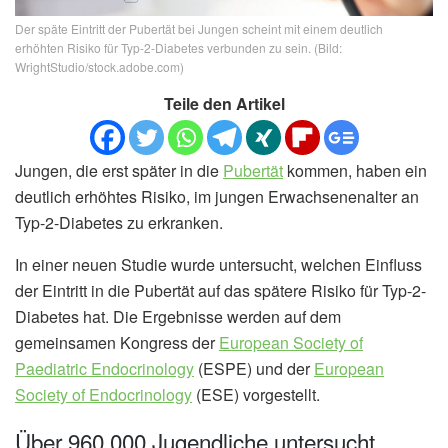
Der späte Eintritt der Pubertät bei Jungen scheint mit einem deutlich
erhöhten Risiko für Typ-2-Diabetes verbunden zu sein. (Bild:
WrightStudio/stock.adobe.com)
Teile den Artikel
Jungen, die erst später in die
Pubertät
kommen, haben ein
deutlich erhöhtes Risiko, im jungen Erwachsenenalter an
Typ-2-Diabetes zu erkranken.
In einer neuen Studie wurde untersucht, welchen Einfluss
der Eintritt in die Pubertät auf das spätere Risiko für Typ-2-
Diabetes hat. Die Ergebnisse werden auf dem
gemeinsamen Kongress der
European Society of
Paediatric Endocrinology
(ESPE) und der
European
Society of Endocrinology
(ESE) vorgestellt.
Über 960.000 Jugendliche untersucht