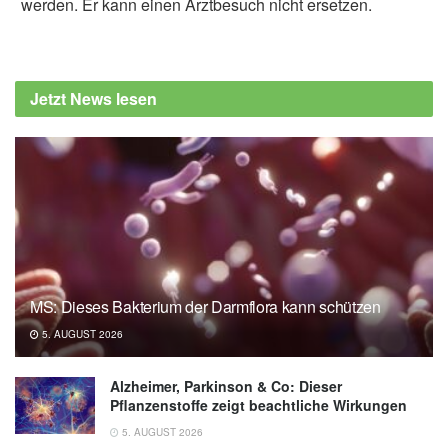
werden. Er kann einen Arztbesuch nicht ersetzen.
Alexander Stindt
European Society of Endocrinology: New
study discovers link between delayed
Jetzt News lesen
puberty and early-onset type 2 diabetes for
the first time (veröffentlicht 1005.2025),
European Society of Endocrinology
MS: Dieses Bakterium der Darmflora kann schützen
5. AUGUST 2026
Alzheimer, Parkinson & Co: Dieser
Pflanzenstoffe zeigt beachtliche Wirkungen
5. AUGUST 2026