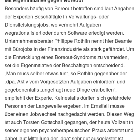
Mit Eigeninitiative gegen Boreout
Besonders häufig von Boreout betroffen sind laut Angaben
der Experten Beschäftigte in Verwaltungs- oder
Dienstleistungsjobs, wo vermehrt Aufgaben
wegrationalisiert oder durch Software erledigt werden.
Unternehmensberater Philippe Rothlin nennt hier Beamte
mit Bürojobs in der Finanzindustrie als stark gefährdet. Um
die Entwicklung eines Boreout-Syndroms zu vermeiden,
sei die Eigeninitiative der Beschäftigten entscheidend.
„Man muss selber etwas tun“, so Rothlin gegenüber der
„dpa. Aktiv vom Vorgesetzten Aufgaben einfordern und
gegebenenfalls „ungefragt neue Dinge erarbeiten“,
empfiehlt der Experte. Keinesfalls dürften sich gefährdete
Personen der Langeweile ergeben. Im Ernstfall müsse
über einen Jobwechsel nachgedacht werden. Diesen Weg
ist auch Torsten Gottschall gegangen, der heute Vollzeit in
seiner eigenen psychotherapeutischen Praxis arbeitet und
dabei laut Mitteilung der „dpa“ sehr gut ausgelastet ist.