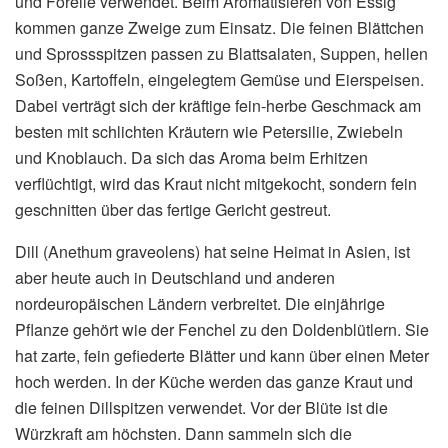
und Forelle verwendet. Beim Aromatisieren von Essig
kommen ganze Zweige zum Einsatz. Die feinen Blättchen
und Sprossspitzen passen zu Blattsalaten, Suppen, hellen
Soßen, Kartoffeln, eingelegtem Gemüse und Eierspeisen.
Dabei verträgt sich der kräftige fein-herbe Geschmack am
besten mit schlichten Kräutern wie Petersilie, Zwiebeln
und Knoblauch. Da sich das Aroma beim Erhitzen
verflüchtigt, wird das Kraut nicht mitgekocht, sondern fein
geschnitten über das fertige Gericht gestreut.
Dill (Anethum graveolens) hat seine Heimat in Asien, ist
aber heute auch in Deutschland und anderen
nordeuropäischen Ländern verbreitet. Die einjährige
Pflanze gehört wie der Fenchel zu den Doldenblütlern. Sie
hat zarte, fein gefiederte Blätter und kann über einen Meter
hoch werden. In der Küche werden das ganze Kraut und
die feinen Dillspitzen verwendet. Vor der Blüte ist die
Würzkraft am höchsten. Dann sammeln sich die