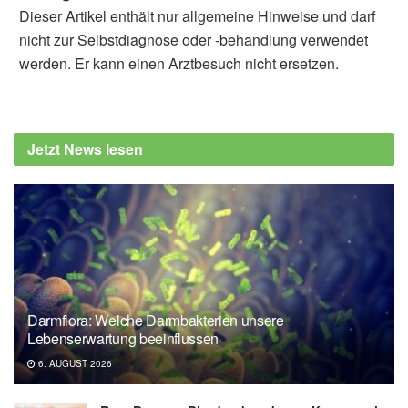
Dieser Artikel enthält nur allgemeine Hinweise und darf
nicht zur Selbstdiagnose oder -behandlung verwendet
werden. Er kann einen Arztbesuch nicht ersetzen.
Fabian Peters
Mariana Hipólito-Reis, Ana Catarina Neto,
Delminda Neves: Impact of curcumin,
Jetzt News lesen
quercetin, or resveratrol on the
pathophysiology of endometriosis: A
systematic review; in: Phytotherapy
Research (veröffentlicht 18.05.2022),
onlinelibrary.wiley.com
Darmflora: Welche Darmbakterien unsere
Lebenserwartung beeinflussen
6. AUGUST 2026