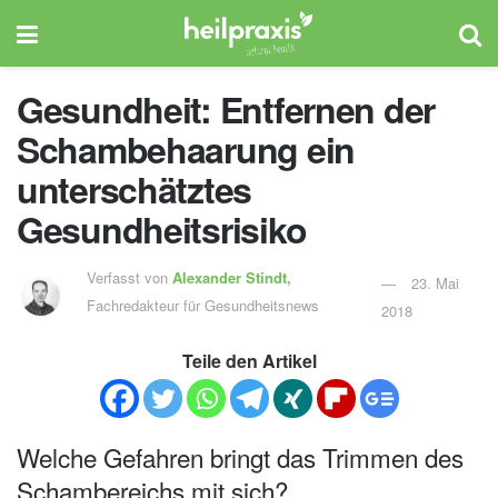
Gesundheit: Entfernen der
Schambehaarung ein
unterschätztes
Gesundheitsrisiko
Verfasst von
Alexander Stindt,
23. Mai
Fachredakteur für Gesundheitsnews
2018
Teile den Artikel
Welche Gefahren bringt das Trimmen des
Schambereichs mit sich?