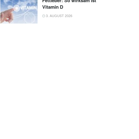
Fettleber: So wirksam ist
Vitamin D
3. AUGUST 2026