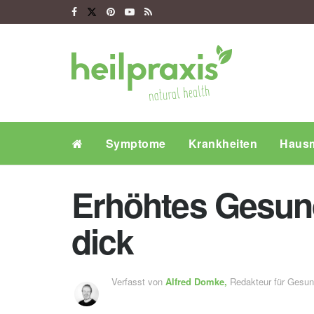
Symptome
Krankheiten
Hausm
Erhöhtes Gesundh
dick
Verfasst von
Alfred Domke,
Redakteur für Gesu