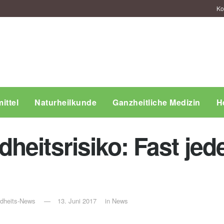
Ko
ittel
Naturheilkunde
Ganzheitliche Medizin
H
eitsrisiko: Fast jeder
ndheits-News
13. Juni 2017
in
News