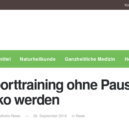
Ko
ittel
Naturheilkunde
Ganzheitliche Medizin
H
Sporttraining ohne Pa
ko werden
ndheits-News
29. September 2016
in
News