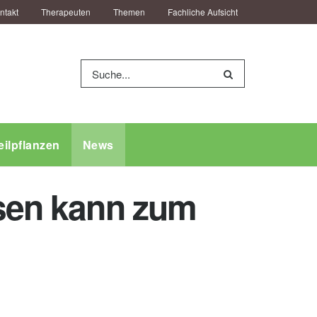
ntakt
Therapeuten
Themen
Fachliche Aufsicht
eilpflanzen
News
usen kann zum