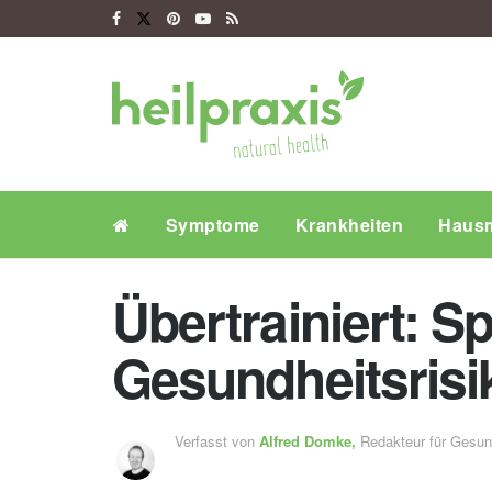
Symptome
Krankheiten
Hausm
Übertrainiert: 
Gesundheitsrisi
Verfasst von
Alfred Domke,
Redakteur für Gesu