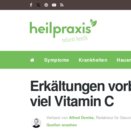
Symptome
Krankheiten
Hausm
Erkältungen vor
viel Vitamin C
Verfasst von
Alfred Domke,
Redakteur für Gesu
Quellen ansehen