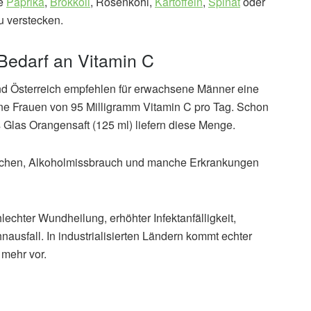
te
Paprika
,
Brokkoli
, Rosenkohl,
Kartoffeln
,
Spinat
oder
u verstecken.
Bedarf an Vitamin C
nd Österreich empfehlen für erwachsene Männer eine
e Frauen von 95 Milligramm Vitamin C pro Tag. Schon
es Glas Orangensaft (125 ml) liefern diese Menge.
auchen, Alkoholmissbrauch und manche Erkrankungen
echter Wundheilung, erhöhter Infektanfälligkeit,
usfall. In industrialisierten Ländern kommt echter
 mehr vor.