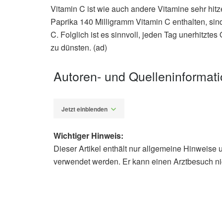
Vitamin C ist wie auch andere Vitamine sehr hit
Paprika 140 Milligramm Vitamin C enthalten, si
C. Folglich ist es sinnvoll, jeden Tag unerhit
zu dünsten. (ad)
Autoren- und Quelleninformat
Jetzt einblenden
Wichtiger Hinweis:
Dieser Artikel enthält nur allgemeine Hinweise 
Alfred Domke
verwendet werden. Er kann einen Arztbesuch ni
Verbraucherzentrale Südtirol: Welch
07.01.2024),
www.consumer.bz.it