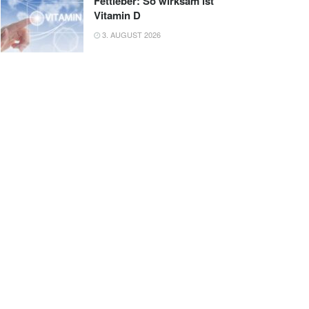
Fettleber: So wirksam ist
Vitamin D
3. AUGUST 2026