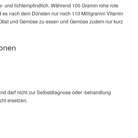
ze- und lichtempfindlich. Während 100 Gramm rohe rote
nd es nach dem Dünsten nur noch 110 Milligramm Vitamin
ztes Obst und Gemüse zu essen und Gemüse zudem nur kurz
ionen
und darf nicht zur Selbstdiagnose oder -behandlung
cht ersetzen.
e Lebensmittel enthalten viel Vitamin C?, (Abruf: