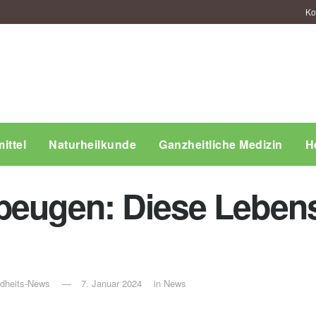
Ko
ittel
Naturheilkunde
Ganzheitliche Medizin
H
beugen: Diese Lebens
ndheits-News
7. Januar 2024
in
News