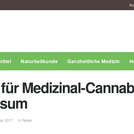
Ko
ittel
Naturheilkunde
Ganzheitliche Medizin
H
 für Medizinal-Cannabi
onsum
uar 2017
in
News