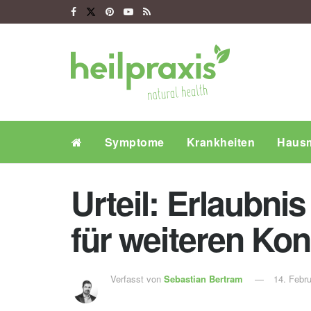
Symptome
Krankheiten
Hausm
Urteil: Erlaubnis
für weiteren K
Verfasst von
Sebastian Bertram
14. Febr