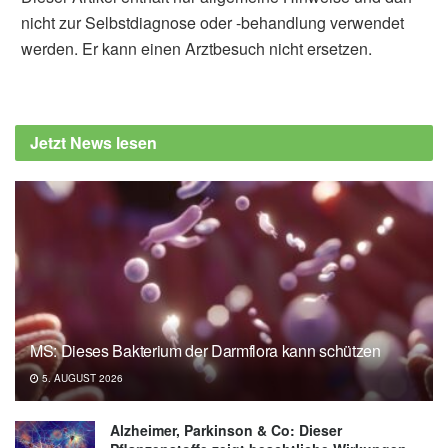
nicht zur Selbstdiagnose oder -behandlung verwendet
werden. Er kann einen Arztbesuch nicht ersetzen.
Alexander Stindt
European Society of Cardiology: Taste buds
can adapt to low salt diet (veröffentlicht
Jetzt News lesen
22.05.2022),
ESC
Robert Koch-Institut: Hypertonie (letzter Abruf
02.08.2026),
RKI
MS: Dieses Bakterium der Darmflora kann schützen
5. AUGUST 2026
Alzheimer, Parkinson & Co: Dieser