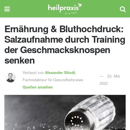
Ernährung & Bluthochdruck:
Salzaufnahme durch Training
der Geschmacksknospen
senken
Verfasst von
Alexander Stindt,
23. Mai
Fachredakteur für Gesundheitsnews
2022
Quellen ansehen