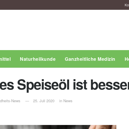
Ko
ittel
Naturheilkunde
Ganzheitliche Medizin
H
es Speiseöl ist besse
ndheits-News
25. Juli 2020
in
News