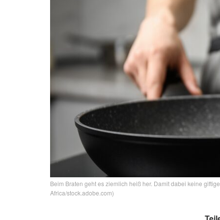
Beim Braten geht es ziemlich heiß her. Damit dabei keine giftige
Africa/stock.adobe.com)
Teil