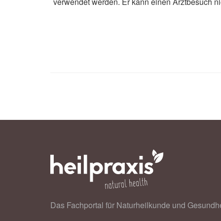
verwendet werden. Er kann einen Arztbesuch ni
Vereine für Unabhängige Gesundheits
(Abruf: 22.07.2020),
Vereine für Un
Verbraucherzentrale Bayern: Ist zu
22.07.2020)
Das Fachportal für Naturheilkunde und Gesundhe