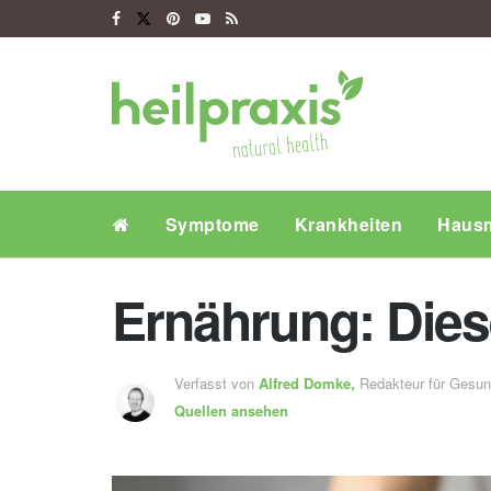
Symptome
Krankheiten
Hausm
Ernährung: Dies
Verfasst von
Alfred Domke,
Redakteur für Gesu
Quellen ansehen