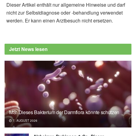
Dieser Artikel enthält nur allgemeine Hinweise und darf
nicht zur Selbstdiagnose oder -behandlung verwendet
werden. Er kann einen Arztbesuch nicht ersetzen.
Alexander Stindt
Hafiza Hira Bashir, Muhammad Adeel
Hasnain, Aoun Abbas, Jae-Hyuk Lee, Gi-
Jetzt News lesen
Seong Moon: The Impact of Fermented Dairy
Products and Probiotics on Bone Health
Improvement; in: Food Science and Animal
Resources (veröffentlicht 01.03.2025),
Food
Science and Animal Resources
Universitätsspital Zürich (USZ): 6 Tipps für
starke Knochen (Stand 19.03.2025) ,
usz.ch
MS: Dieses Bakterium der Darmflora könnte schützen
7. AUGUST 2026