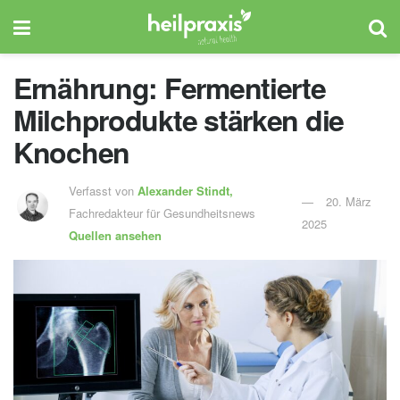
Ernährung: Fermentierte
Milchprodukte stärken die
Knochen
Verfasst von
Alexander Stindt,
20. März
Fachredakteur für Gesundheitsnews
2025
Quellen ansehen