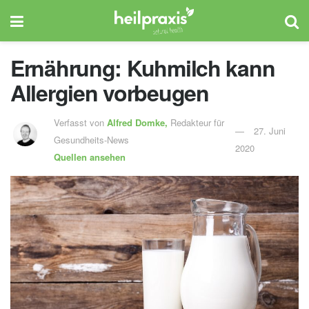
Ernährung: Kuhmilch kann
Allergien vorbeugen
Verfasst von
Alfred Domke,
Redakteur für
27. Juni
Gesundheits-News
2020
Quellen ansehen