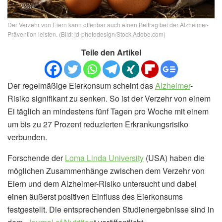
Der Verzehr von Eiern kann offenbar auch einen Beitrag bei der Alzheimer-
Prävention leisten. (Bild: jd-photodesign/Stock.Adobe.com)
Teile den Artikel
Der regelmäßige Eierkonsum scheint das
Alzheimer
-
Risiko signifikant zu senken. So ist der Verzehr von einem
Ei täglich an mindestens fünf Tagen pro Woche mit einem
um bis zu 27 Prozent reduzierten Erkrankungsrisiko
verbunden.
Forschende der
Loma Linda University
(USA) haben die
möglichen Zusammenhänge zwischen dem Verzehr von
Eiern und dem Alzheimer-Risiko untersucht und dabei
einen äußerst positiven Einfluss des Eierkonsums
festgestellt. Die entsprechenden Studienergebnisse sind in