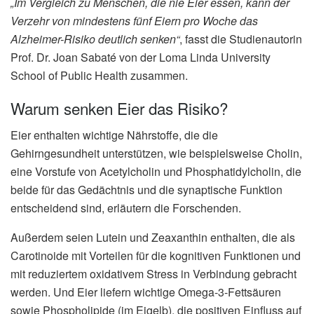
„Im Vergleich zu Menschen, die nie Eier essen, kann der
Verzehr von mindestens fünf Eiern pro Woche das
Alzheimer-Risiko deutlich senken“
, fasst die Studienautorin
Prof. Dr. Joan Sabaté von der Loma Linda University
School of Public Health zusammen.
Warum senken Eier das Risiko?
Eier enthalten wichtige Nährstoffe, die die
Gehirngesundheit unterstützen, wie beispielsweise Cholin,
eine Vorstufe von Acetylcholin und Phosphatidylcholin, die
beide für das Gedächtnis und die synaptische Funktion
entscheidend sind, erläutern die Forschenden.
Außerdem seien Lutein und Zeaxanthin enthalten, die als
Carotinoide mit Vorteilen für die kognitiven Funktionen und
mit reduziertem oxidativem Stress in Verbindung gebracht
werden. Und Eier liefern wichtige Omega-3-Fettsäuren
sowie Phospholipide (im Eigelb), die positiven Einfluss auf