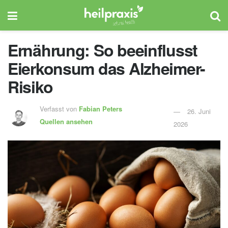
Ernährung: So beeinflusst
Eierkonsum das Alzheimer-
Risiko
Verfasst von
Fabian Peters
26. Juni
Quellen ansehen
2026