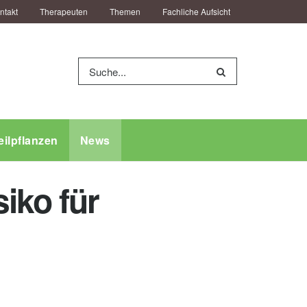
ntakt
Therapeuten
Themen
Fachliche Aufsicht
eilpflanzen
News
iko für