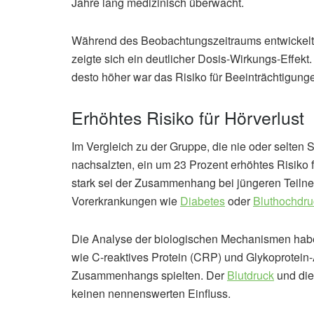
Jahre lang medizinisch überwacht.
Während des Beobachtungszeitraums entwickelt
zeigte sich ein deutlicher Dosis-Wirkungs-Effekt
desto höher war das Risiko für Beeinträchtigung
Erhöhtes Risiko für Hörverlust
Im Vergleich zu der Gruppe, die nie oder selten 
nachsalzten, ein um 23 Prozent erhöhtes Risiko f
stark sei der Zusammenhang bei jüngeren Tei
Vorerkrankungen wie
Diabetes
oder
Bluthochdru
Die Analyse der biologischen Mechanismen ha
wie C-reaktives Protein (CRP) und Glykoprotein-A
Zusammenhangs spielten. Der
Blutdruck
und die
keinen nennenswerten Einfluss.