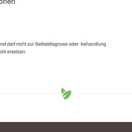
ionen
und darf nicht zur Selbstdiagnose oder -behandlung
cht ersetzen.
Seo, Da Jung Jung: Association between frequency of
ring loss: A population-based cohort study using UK
n, health and aging (veröffentlicht 26.08.2025),
Journal of