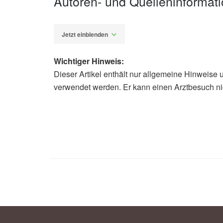
Autoren- und Quelleninformat
Jetzt einblenden
Wichtiger Hinweis:
Dieser Artikel enthält nur allgemeine Hinweise 
Alexander Stindt
verwendet werden. Er kann einen Arztbesuch ni
Youngji Han, Kyu-Yup Lee, Incheol 
adding salt to foods and risk of hea
Biobank data; in: Journal of nutritio
nutrition, health and aging