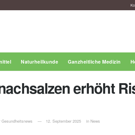
Ko
ittel
Naturheilkunde
Ganzheitliche Medizin
H
nachsalzen erhöht Ris
ür Gesundheitsnews
12. September 2025
in
News