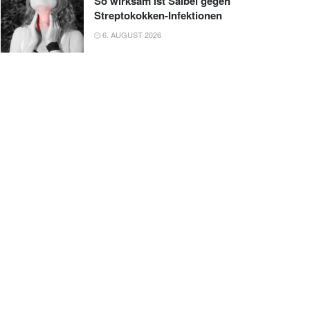
So wirksam ist Salbei gegen
Streptokokken-Infektionen
6. AUGUST 2026