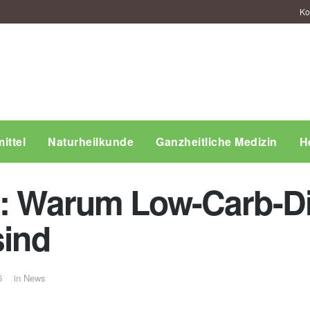
Ko
ittel
Naturheilkunde
Ganzheitliche Medizin
H
h: Warum Low-Carb-D
sind
6
in
News