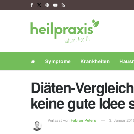
Symptome
Krankheiten
Hausm
Diäten-Vergleic
keine gute Idee 
Verfasst von
Fabian Peters
3. Januar 201