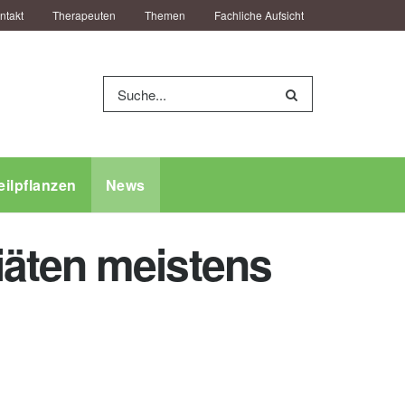
ntakt
Therapeuten
Themen
Fachliche Aufsicht
eilpflanzen
News
iäten meistens