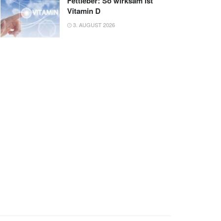
Fettleber: So wirksam ist
Vitamin D
3. AUGUST 2026