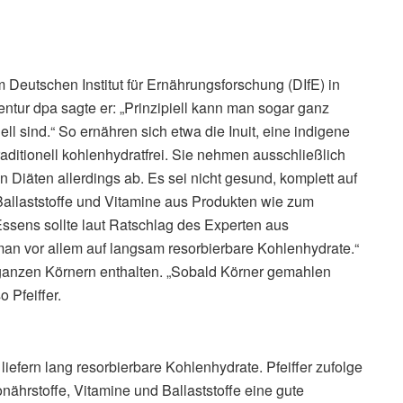
m Deutschen Institut für Ernährungsforschung (DIfE) in
tur dpa sagte er: „Prinzipiell kann man sogar ganz
ll sind.“ So ernähren sich etwa die Inuit, eine indigene
raditionell kohlenhydratfrei. Sie nehmen ausschließlich
en Diäten allerdings ab. Es sei nicht gesund, komplett auf
Ballaststoffe und Vitamine aus Produkten wie zum
Essens sollte laut Ratschlag des Experten aus
man vor allem auf langsam resorbierbare Kohlenhydrate.“
 ganzen Körnern enthalten. „Sobald Körner gemahlen
o Pfeiffer.
liefern lang resorbierbare Kohlenhydrate. Pfeiffer zufolge
nährstoffe, Vitamine und Ballaststoffe eine gute