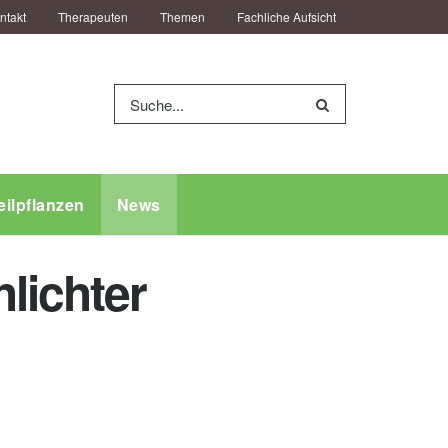
ntakt
Therapeuten
Themen
Fachliche Aufsicht
eilpflanzen
News
lichter