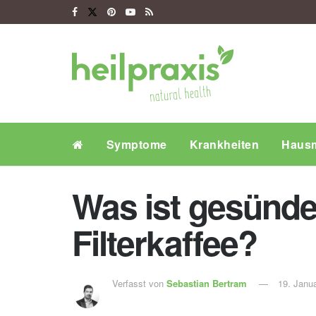
Symptome
Krankheiten
Hausm
Was ist gesünde
Filterkaffee?
Verfasst von
Sebastian Bertram
19. Janu