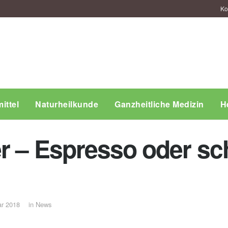
Ko
ittel
Naturheilkunde
Ganzheitliche Medizin
H
r – Espresso oder sch
ar 2018
in
News