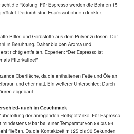
macht die Röstung: Für Espresso werden die Bohnen 15
n geröstet. Dadurch sind Espressobohnen dunkler.
 alle Bitter- und Gerbstoffe aus dem Pulver zu lösen. Der
hl in Berührung. Daher bleiben Aroma und
st richtig entfalten. Experten: “Der Espresso ist
als Filterkaffee!”
änzende Oberfläche, da die enthaltenen Fette und Öle an
lbraun und eher matt. Ein weiterer Unterschied: Durch
Säuren abgebaut.
terschied- auch im Geschmack
 Zubereitung der anregenden Heißgetränke. Für Espresso
 mindestens 9 bar bei einer Temperatur von 88 bis 94
hl fließen. Da die Kontaktzeit mit 25 bis 30 Sekunden