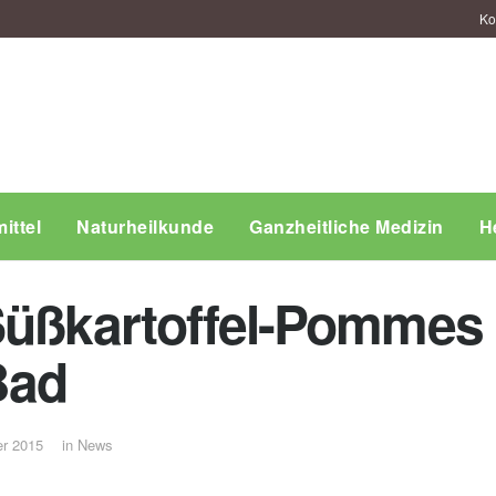
Ko
ittel
Naturheilkunde
Ganzheitliche Medizin
H
Süßkartoffel-Pommes
Bad
er 2015
in
News