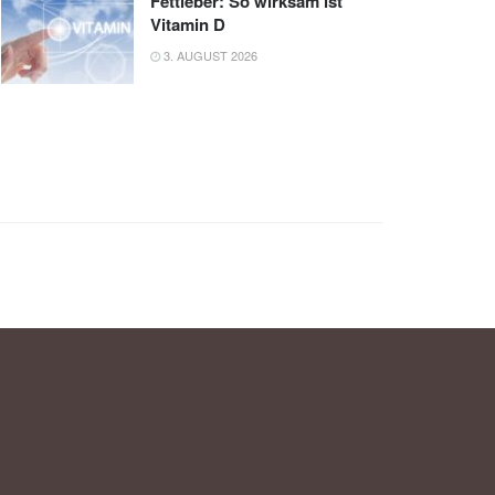
Fettleber: So wirksam ist
Vitamin D
3. AUGUST 2026