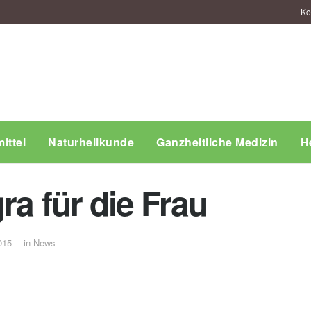
Ko
ittel
Naturheilkunde
Ganzheitliche Medizin
H
ra für die Frau
015
in
News