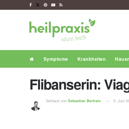
Symptome
Krankheiten
Hausm
Flibanserin: Viag
Verfasst von
Sebastian Bertram
5. Juni 2