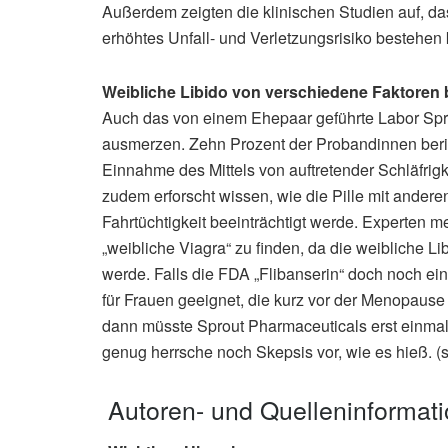
Außerdem zeigten die klinischen Studien auf, da
erhöhtes Unfall- und Verletzungsrisiko bestehen
Weibliche Libido von verschiedene Faktoren 
Auch das von einem Ehepaar geführte Labor Sprou
ausmerzen. Zehn Prozent der Probandinnen berich
Einnahme des Mittels von auftretender Schläfrigk
zudem erforscht wissen, wie die Pille mit ander
Fahrtüchtigkeit beeinträchtigt werde. Experten m
„weibliche Viagra“ zu finden, da die weibliche L
werde. Falls die FDA „Flibanserin“ doch noch ei
für Frauen geeignet, die kurz vor der Menopause
dann müsste Sprout Pharmaceuticals erst einmal 
genug herrsche noch Skepsis vor, wie es hieß. (
Autoren- und Quelleninformat