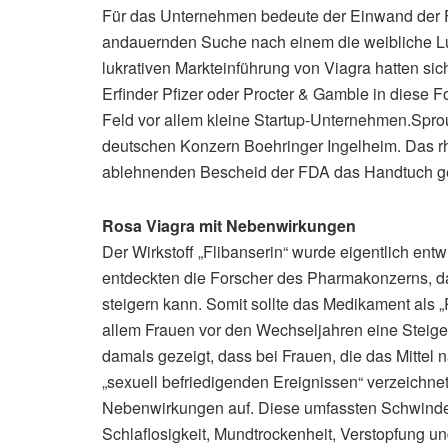
Für das Unternehmen bedeute der Einwand der 
andauernden Suche nach einem die weibliche Lus
lukrativen Markteinführung von Viagra hatten s
Erfinder Pfizer oder Procter & Gamble in diese 
Feld vor allem kleine Startup-Unternehmen.Spro
deutschen Konzern Boehringer Ingelheim. Das r
ablehnenden Bescheid der FDA das Handtuch g
Rosa Viagra mit Nebenwirkungen
Der Wirkstoff „Flibanserin“ wurde eigentlich ent
entdeckten die Forscher des Pharmakonzerns, d
steigern kann. Somit sollte das Medikament als 
allem Frauen vor den Wechseljahren eine Steiger
damals gezeigt, dass bei Frauen, die das Mittel 
„sexuell befriedigenden Ereignissen“ verzeichne
Nebenwirkungen auf. Diese umfassten Schwindel
Schlaflosigkeit, Mundtrockenheit, Verstopfung 