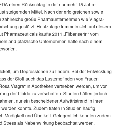
FDA einen Rückschlag in der nunmehr 15 Jahre
t steigernden Mittel. Nach der erfolgreichen sowie
ich zahlreiche große Pharmaunternehmen wie Viagra-
Forschung gestürzt. Heutzutage tummeln sich auf diesem
ut Pharmaceuticals kaufte 2011 „Flibanserin“ vom
heinland-pfälzische Unternehmen hatte nach einem
eworfen.
wickelt, um Depressionen zu lindern. Bei der Entwicklung
ass der Stoff auch das Lustempfinden von Frauen
„Rosa Viagra“ in Apotheken vertrieben werden, um vor
ung der Libido zu verschaffen. Studien hätten jedoch
nahmen, nur ein bescheidener Aufwärtstrend in ihren
t werden konnte. Zudem traten in Studien häufig
, Müdigkeit und Übelkeit. Gelegentlich konnten zudem
und Stress als Nebenwirkung beobachtet werden.