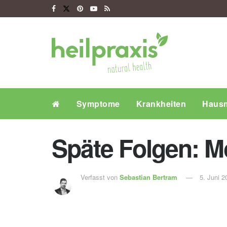
Symptome
Krankheiten
Hausm
Späte Folgen: M
Verfasst von
Sebastian Bertram
5. Juni 2