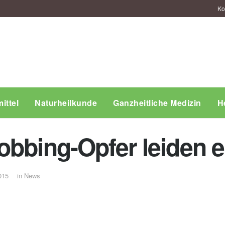
Ko
ittel
Naturheilkunde
Ganzheitliche Medizin
H
obbing-Opfer leiden e
015
in
News