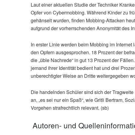
Laut einer aktuellen Studie der Techniker Krank
Opfer von Cybermobbing. Während Kinder zu frü
gehänselt wurden, finden Mobbing-Attacken heute 
aufgrund der vorherrschenden Anonymität des In
In erster Linie werden beim Mobbing im Interne
den Opfern ausgesprochen. 18 Prozent der befrag
die „üble Nachrede“ in gut 13 Prozent der Fällen
jemand ihrer Identität bedient hat und drei Proze
unberechtigter Weise an Dritte weitergegeben w
Die handelnden Schüler sind sich der Tragweite 
an, „es sei nur ein Spaß“, wie Gritli Bertram, Soz
Vorgehen strafrechtlich relevant. (sb)
Autoren- und Quelleninformat