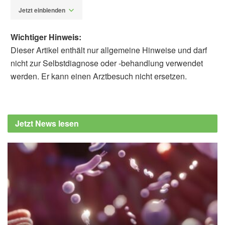
Jetzt einblenden
Wichtiger Hinweis:
Dieser Artikel enthält nur allgemeine Hinweise und darf
nicht zur Selbstdiagnose oder -behandlung verwendet
werden. Er kann einen Arztbesuch nicht ersetzen.
Fabian Peters
Desye Alemu Teferi, Aynadis Molla Asemu,
Mikru Tesfa Belachew, Neela Satheesh,
Jetzt News lesen
Biresaw Demelash Abera, et al.: Review on
psyllium husk: nutritional, functional, health
benefits, food industry applications, waste
treatment, and potential negative effects; in:
CyTA - Journal of Food (veröffentlicht
08.10.2024),,
tandfonline.com
Shrouk Moataz Abdallah, Hannah Mohamed
Aboulghar, Hend Mehawed Abdel Latif