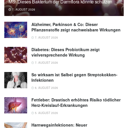
MS: Dieses Bakterium der Darmflora könnte schützen
Soliman, Radwa Marawan Abdel Halim,
7. AUGUST 2026
Marwa Ahmed Sedkey: The effect of fiber
supplementation on insulin resistance in
Alzheimer, Parkinson & Co: Dieser
children with obesity: a randomized
Pflanzenstoffe zeigt nachweisbare Wirkungen
controlled clinical trial; in: Journal of Pediatric
7. AUGUST 2026
and Neonatal Individualized Medicine
(veröffentlicht 23.08.2025),
jpnim.com
Diabetes: Dieses Probiotikum zeigt
vielversprechende Wirkung
7. AUGUST 2026
So wirksam ist Salbei gegen Streptokokken-
Infektionen
6. AUGUST 2026
Fettleber: Drastisch erhöhtes Risiko tödlicher
Herz-Kreislauf-Erkrankungen
5. AUGUST 2026
Harnwegsinfektionen: Neuer