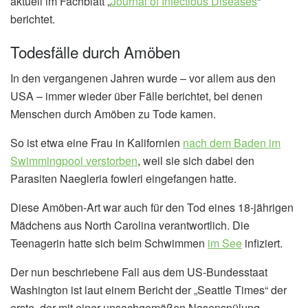
aktuell im Fachblatt „
Journal of Infectious Diseases
“
berichtet.
Todesfälle durch Amöben
In den vergangenen Jahren wurde – vor allem aus den
USA – immer wieder über Fälle berichtet, bei denen
Menschen durch Amöben zu Tode kamen.
So ist etwa eine Frau in Kalifornien
nach dem Baden im
Swimmingpool verstorben
, weil sie sich dabei den
Parasiten Naegleria fowleri eingefangen hatte.
Diese Amöben-Art war auch für den Tod eines 18-jährigen
Mädchens aus North Carolina verantwortlich. Die
Teenagerin hatte sich beim Schwimmen
im See
infiziert.
Der nun beschriebene Fall aus dem US-Bundesstaat
Washington ist laut einem Bericht der „Seattle Times“ der
erste, der mit einer unsachgemäßen Nasenspülung