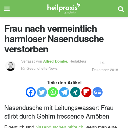
Frau nach vermeintlich
harmloser Nasendusche
verstorben
Verfasst von
Alfred Domke,
Redakteur
14.
für Gesundheits-News
Dezember 2018
Teile den Artikel
Nasendusche mit Leitungswasser: Frau
stirbt durch Gehirn fressende Amöben
Eigentlich sind
Nasenduschen hilfreich
, wenn man eine