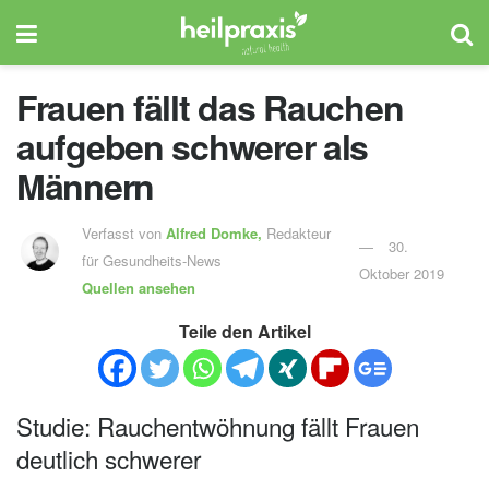
Frauen fällt das Rauchen
aufgeben schwerer als
Männern
Verfasst von
Alfred Domke,
Redakteur
30.
für Gesundheits-News
Oktober 2019
Quellen ansehen
Teile den Artikel
Studie: Rauchentwöhnung fällt Frauen
deutlich schwerer