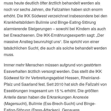
muss heute deutlich öfter ärztlich behandelt werden als
noch vor sechs Jahren, die Fallzahlen haben sich enorm
erhöht. Die IKK Südwest verzeichnet insbesondere bei den
Krankheitsbildern Bulimie und Binge-Eating-Störung
alarmierende Steigerungen – sowohl bei Kindern als auch
bei Erwachsenen. Die IKK-Ernährungsexpertin sagt: „Der
massive Anstieg beunruhigt uns“. Sie spricht von einer
tatsächlichen Sucht, die auch als solche behandelt werden
muss.
Immer mehr Menschen müssen aufgrund von gestörtem
Essverhalten ärztlich versorgt werden. Das stellt die IKK
Südwest für ihr Verbreitungsgebiet Hessen, Rheinland-
Pfalz und Saarland fest. Seit 2010 hat sich die Fallzahl von
Essstörungen insgesamt um 15 % erhöht. Die größten
Anteile daran haben die Erkrankungen Anorexie
(Magersucht), Bulimie (Ess-Brech-Sucht) und Binge-
Eating-Störung (Fress-Attacken). Genauere