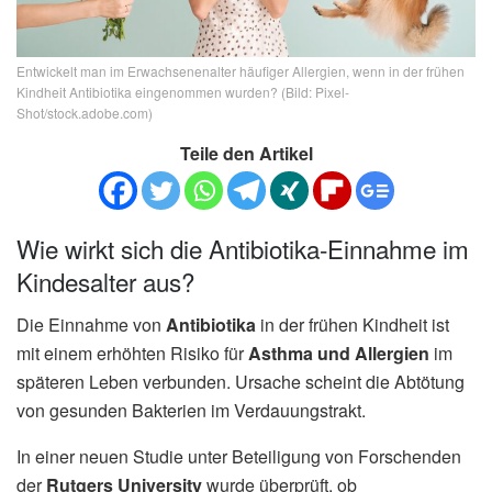
Entwickelt man im Erwachsenenalter häufiger Allergien, wenn in der frühen
Kindheit Antibiotika eingenommen wurden? (Bild: Pixel-
Shot/stock.adobe.com)
Teile den Artikel
Wie wirkt sich die Antibiotika-Einnahme im
Kindesalter aus?
Die Einnahme von
Antibiotika
in der frühen Kindheit ist
mit einem erhöhten Risiko für
Asthma und Allergien
im
späteren Leben verbunden. Ursache scheint die Abtötung
von gesunden Bakterien im Verdauungstrakt.
In einer neuen Studie unter Beteiligung von Forschenden
der
Rutgers University
wurde überprüft, ob