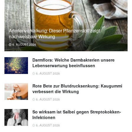
Mucosal Immunology
Rutgers University: Influence of the early-life
gut microbiota on the immune responses to
Arterienverkalkung: Dieser Pflanzenstoff zeigt
an inhaled allergen (veröffentlicht
nachweisbare Wirkung
28.07.2022),
Rutgers University
6. AUGUST 2026
Darmflora: Welche Darmbakterien unsere
Lebenserwartung beeinflussen
6. AUGUST 2026
Rote Bete zur Blutdrucksenkung: Kaugummi
verbessert die Wirkung
6. AUGUST 2026
So wirksam ist Salbei gegen Streptokokken-
Infektionen
6. AUGUST 2026