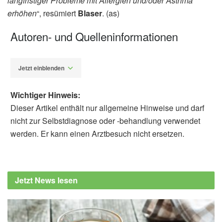
langfristiger Probleme mit Allergien und/oder Asthma
erhöhen
“, resümiert
Blaser
. (as)
Autoren- und Quelleninformationen
Jetzt einblenden
Wichtiger Hinweis:
Dieser Artikel enthält nur allgemeine Hinweise und darf
nicht zur Selbstdiagnose oder -behandlung verwendet
werden. Er kann einen Arztbesuch nicht ersetzen.
Alexander Stindt
Timothy C. Borbet, Miranda B. Pawline,
Xiaozhou Zhang, Matthew F. Wipperman,
Jetzt News lesen
Sebastian Reuter, et al.: Influence of the
early-life gut microbiota on the immune
responses to an inhaled allergen; in: Mucosal
Immunology (veröffentlicht 16.07.2022),