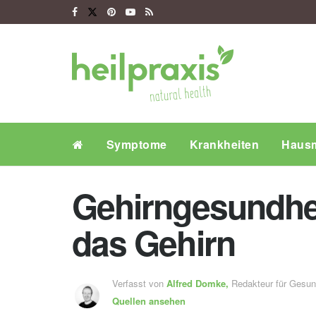
Symptome
Krankheiten
Hausm
Gehirngesundheit
das Gehirn
Verfasst von
Alfred Domke,
Redakteur für Gesu
Quellen ansehen