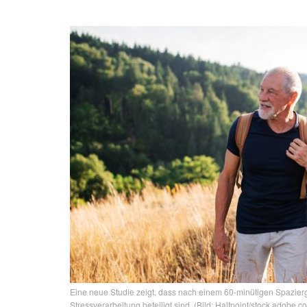
Eine neue Studie zeigt, dass nach einem 60-minütigen Spazierga
Stressverarbeitung beteiligt sind. (Bild: Halfpoint/stock.adobe.c