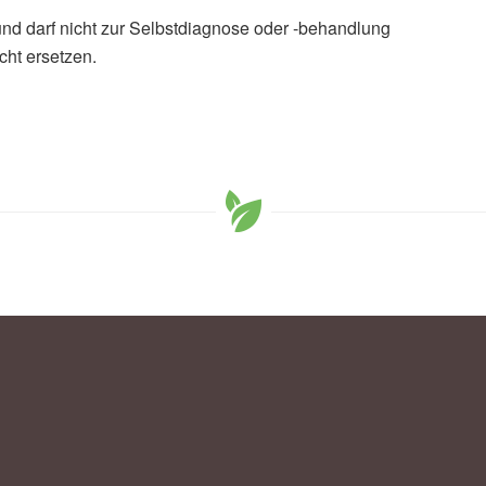
und darf nicht zur Selbstdiagnose oder -behandlung
cht ersetzen.
chung: Wie beeinflusst die Natur das Gehirn?, (Abruf:
r Bildungsforschung
 Kühn: How nature nurtures: Amygdala activity
 walk in nature; in: Molecular Psychiatry, (veröffentlicht:
kel, C., Wüstemann, H., Kolbe, J., Mårtensson, J., Goebel,
denberger, U.: In search of features that constitute an
Associations between geographical properties and brain
röffentlicht: 20.09.2017),
Scientific Reports