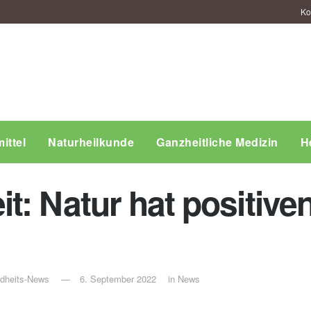
Ko
ittel
Naturheilkunde
Ganzheitliche Medizin
H
: Natur hat positiven
ndheits-News
6. September 2022
in
News