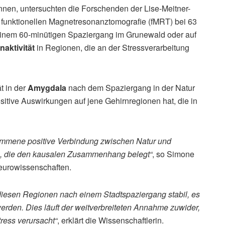
nen, untersuchten die Forschenden der Lise-Meitner-
 funktionellen Magnetresonanztomografie (fMRT) bei 63
inem 60-minütigen Spaziergang im Grunewald oder auf
naktivität
in Regionen, die an der Stressverarbeitung
t in der
Amygdala
nach dem Spaziergang in der Natur
sitive Auswirkungen auf jene Gehirnregionen hat, die in
ommene positive Verbindung zwischen Natur und
udie, die den kausalen Zusammenhang belegt“
, so Simone
eurowissenschaften.
diesen Regionen nach einem Stadtspaziergang stabil, es
erden. Dies läuft der weitverbreiteten Annahme zuwider,
tress verursacht“
, erklärt die Wissenschaftlerin.