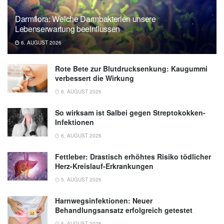
Darmflora: Welche Darmbakterien unsere
Lebenserwartung beeinflussen
6. AUGUST 2026
Rote Bete zur Blutdrucksenkung: Kaugummi
verbessert die Wirkung
6. AUGUST 2026
So wirksam ist Salbei gegen Streptokokken-
Infektionen
6. AUGUST 2026
Fettleber: Drastisch erhöhtes Risiko tödlicher
Herz-Kreislauf-Erkrankungen
5. AUGUST 2026
Harnwegsinfektionen: Neuer
Behandlungsansatz erfolgreich getestet
5. AUGUST 2026