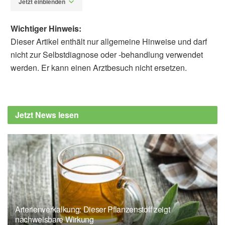
Jetzt einblenden
Wichtiger Hinweis:
Dieser Artikel enthält nur allgemeine Hinweise und darf
nicht zur Selbstdiagnose oder -behandlung verwendet
werden. Er kann einen Arztbesuch nicht ersetzen.
Diplom-Redakteur (FH) Volker Blasek
Zhao, Y. et al.: Detection and characterisation
of male sex chromosome abnormalities in the
Jetzt News lesen
UK Biobank study; in: Genetics in Medicine
(2022), DOI: 10.1016/j.gim.2022.05.011,
sciencedirect.com
University of Cambridge: One in 500 men
carry extra sex chromosome, putting them at
higher risk of several common diseases
(vröffentlicht: 10.06.2022),
cam.ac.uk
Arterienverkalkung: Dieser Pflanzenstoff zeigt
nachweisbare Wirkung