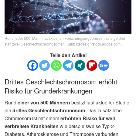
Rund jeder 500. Mann hat aktuellen Forschungsergebnissen zufolge drei
statt zwei Geschlechtschromosomen. (Bild: ktsdesign/stock.adobe.com)
Teile den Artikel
Drittes Geschlechtschromosom erhöht
Risiko für Grunderkrankungen
Rund
einer von 500 Männern
besitzt laut aktueller Studie
ein
drittes Geschlechtschromosom
. Das zusätzliche
Chromosom ist mit einem
erhöhten Risiko für weit
verbreitete Krankheiten
wie beispielsweise Typ-2-
Diabetes, Atherosklerose und Thrombose verbunden.