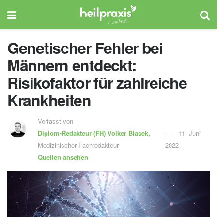
Genetischer Fehler bei
Männern entdeckt:
Risikofaktor für zahlreiche
Krankheiten
Verfasst von
Diplom-Redakteur (FH)
Volker Blasek,
11. Juni
Medizinischer Fachredakteur
2022
Quellen ansehen