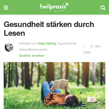
Gesundheit stärken durch
Lesen
Verfasst von
Katja Helbig,
Systemische
31. Mai
Gesundheitscoachin
2026
Quellen ansehen