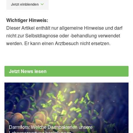
Jetzt einblenden
Wichtiger Hinweis:
Dieser Artikel enthält nur allgemeine Hinweise und darf
nicht zur Selbstdiagnose oder -behandlung verwendet
werden. Er kann einen Arztbesuch nicht ersetzen.
Katja Helbig
Bavishi, Avni, Slade, Martin D., Levy, Becca
R.: A chapter a day: Association of book
Jetzt News lesen
reading with longevity; in: Social Science &
Medicine, Volume 164, Seiten 44-48, 2016,
sciencedirect.com
Arslan, Gökmen, Yıldırım, Murat, Zangeneh,
Masood et al.: Benefits of Positive
Psychology-Based Story Reading on
Adolescent Mental Health and Well-Being;
Darmflora: Welche Darmbakterien unsere
in: Child Indicators Research, Volume 15,
Lebenserwartung beeinflussen