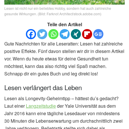
Lesen ist nicht nur ein beliebtes Hobby, sondern hat auch zahlreiche
gesunde Wirkungen. (Bild: Farknot Architect/stock.adobe.com)
Teile den Artikel
Gute Nachrichten für alle Leseratten: Lesen hat zahlreiche
positive Effekte. Fünf davon stellen wir dir in diesem Artikel
vor. Wenn du heute etwas für deine Gesundheit tun
möchtest, kann das also richtig viel Spaß machen.
Schnapp dir ein gutes Buch und leg direkt los!
Lesen verlängert das Leben
Lesen als Longevity-Geheimtipp – hättest du’s gedacht?
Laut einer
Langzeitstudie
der Yale Universität aus dem
Jahr 2016 kann eine tägliche Lesedauer von mindestens
30 Minuten die Lebenserwartung um durchschnittlich zwei
Jahre verlängern. Belletristik stellte sich dabei als