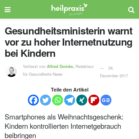
Gesundheitsministerin warnt
vor zu hoher Internetnutzung
bei Kindern
Verfasst von
Alfred Domke,
Redakteur
26.
für Gesundheits-News
Dezember 2017
Teile den Artikel
Smartphones als Weihnachtsgeschenk:
Kindern kontrollierten Internetgebrauch
beibringen