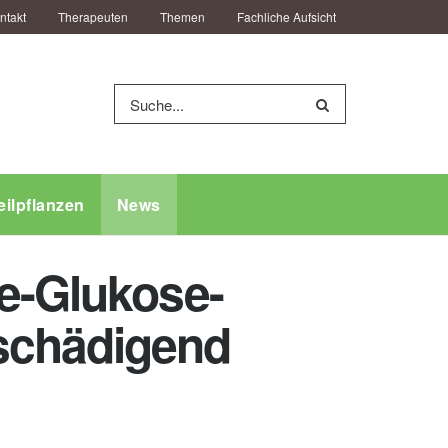
ntakt
Therapeuten
Themen
Fachliche Aufsicht
eilpflanzen
News
se-Glukose-
schädigend