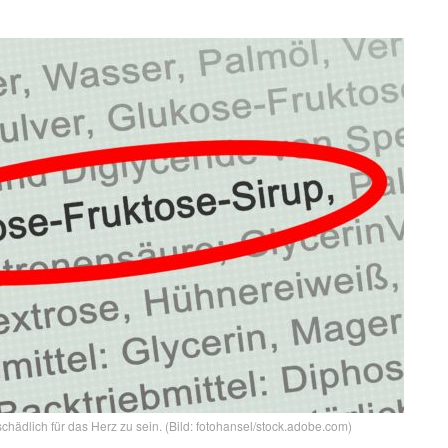
hädlich für das Herz zu sein. (Bild: fotohansel/stock.adobe.com)