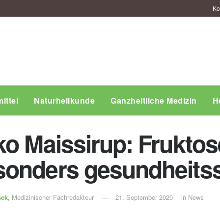
Ko
ittel
Naturheilkunde
Ganzheitliche Medizin
H
ko Maissirup: Frukto
sonders gesundheits
sek,
Medizinischer Fachredakteur
21. September 2020
in
News