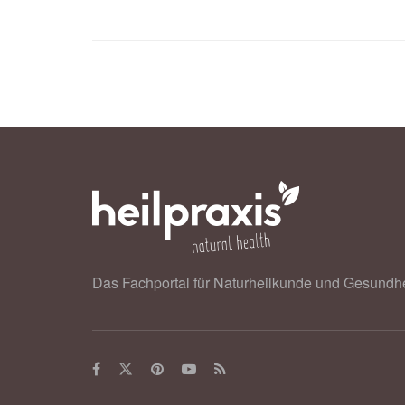
and glucose on lipoprotein risk facto
Metabolism, 2020,
metabolismjourn
Das Fachportal für Naturheilkunde und Gesundhe