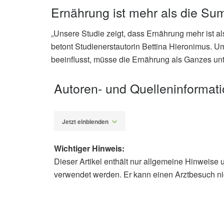
Ernährung ist mehr als die S
„Unsere Studie zeigt, dass Ernährung mehr ist a
betont Studienerstautorin Bettina Hieronimus. 
beeinflusst, müsse die Ernährung als Ganzes unt
Autoren- und Quelleninformat
Jetzt einblenden
Wichtiger Hinweis:
Dieser Artikel enthält nur allgemeine Hinweise 
Diplom-Redakteur (FH) Volker Blas
verwendet werden. Er kann einen Arztbesuch ni
University of California, Davis: Fr
One-Two Punch to Health (veröffentl
Bettina Hieronimus, Valentina Medici