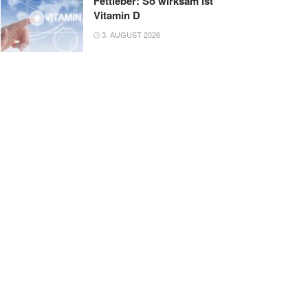
Fettleber: So wirksam ist
Vitamin D
3. AUGUST 2026