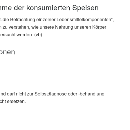
umme der konsumierten Speisen
ls die Betrachtung einzelner Lebensmittelkomponenten“,
Um zu verstehen, wie unsere Nahrung unseren Körper
ersucht werden. (vb)
ionen
und darf nicht zur Selbstdiagnose oder -behandlung
ek
cht ersetzen.
uctose and Glucose in High Fructose Corn Syrup Deliver a
icht: 17.09.2020),
ucdavis.edu
, Andrew A. Bremer, u.a.: Synergistic effects of fructose