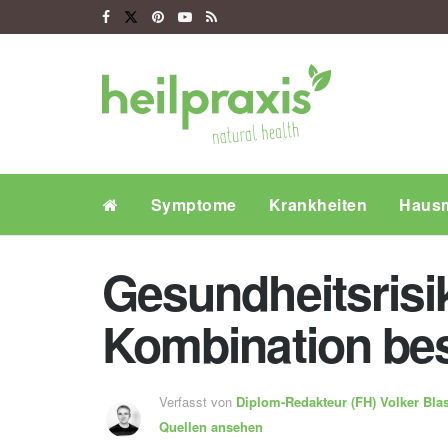
Symptome
Krankheiten
Hausm
Gesundheitsrisi
Kombination be
Verfasst von
Diplom-Redakteur (FH)
Volker Bla
Quellen ansehen