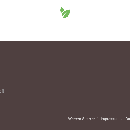
rs for cardiovascular disease in young adults; in:
al.com
it
Werben Sie hier
Impressum
Da