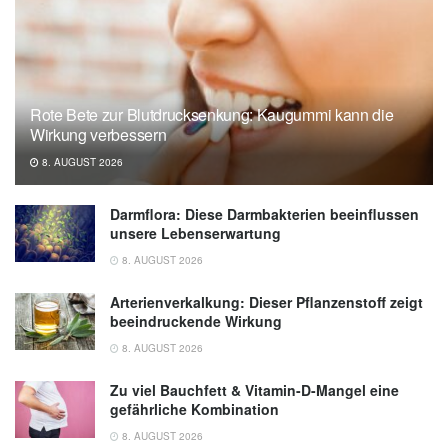
Institut für Qualität und Wirtschaftlichkeit im
Gesundheitswesen (IQWiG): Gicht, (Abruf:
10.06.2020),
gesundheitsinformation.de
Rote Bete zur Blutdrucksenkung: Kaugummi kann die
Wirkung verbessern
8. AUGUST 2026
Darmflora: Diese Darmbakterien beeinflussen
unsere Lebenserwartung
8. AUGUST 2026
Arterienverkalkung: Dieser Pflanzenstoff zeigt
beeindruckende Wirkung
8. AUGUST 2026
Zu viel Bauchfett & Vitamin-D-Mangel eine
gefährliche Kombination
8. AUGUST 2026