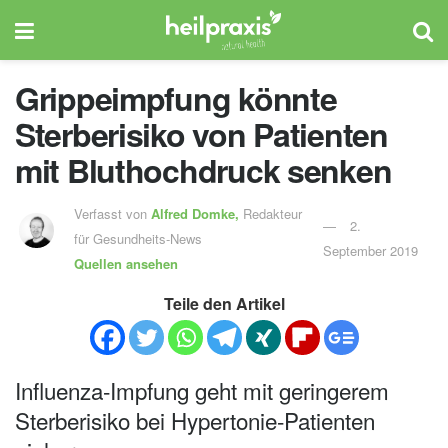
Grippeimpfung könnte
Sterberisiko von Patienten
mit Bluthochdruck senken
Verfasst von
Alfred Domke,
Redakteur
2.
für Gesundheits-News
September 2019
Quellen ansehen
Teile den Artikel
Influenza-Impfung geht mit geringerem
Sterberisiko bei Hypertonie-Patienten