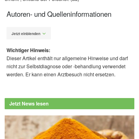
Autoren- und Quelleninformationen
Jetzt einblenden
Wichtiger Hinweis:
Dieser Artikel enthält nur allgemeine Hinweise und darf
nicht zur Selbstdiagnose oder -behandlung verwendet
werden. Er kann einen Arztbesuch nicht ersetzen.
Alfred Domke
European Society of Cardiology (ESC): Flu
vaccination linked with lower risk of death in
Jetzt News lesen
patients with high blood pressure, (Abruf:
02.09.2019)