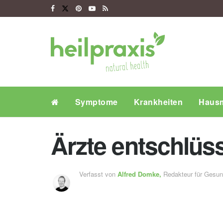
Symptome
Krankheiten
Hausm
Ärzte entschlüss
Verfasst von
Alfred Domke,
Redakteur für Gesu