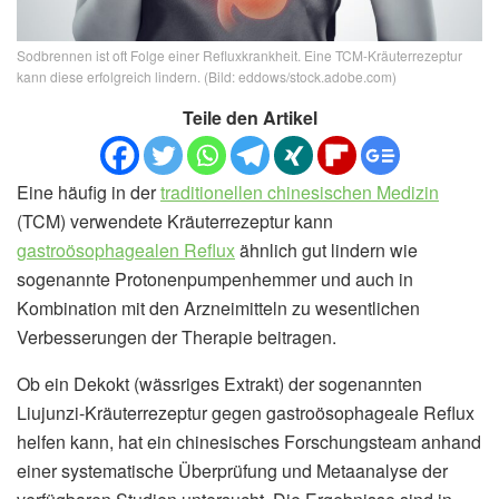
Sodbrennen ist oft Folge einer Refluxkrankheit. Eine TCM-Kräuterrezeptur
kann diese erfolgreich lindern. (Bild: eddows/stock.adobe.com)
Teile den Artikel
Eine häufig in der
traditionellen chinesischen Medizin
(TCM) verwendete Kräuterrezeptur kann
gastroösophagealen Reflux
ähnlich gut lindern wie
sogenannte Protonenpumpenhemmer und auch in
Kombination mit den Arzneimitteln zu wesentlichen
Verbesserungen der Therapie beitragen.
Ob ein Dekokt (wässriges Extrakt) der sogenannten
Liujunzi-Kräuterrezeptur gegen gastroösophageale Reflux
helfen kann, hat ein chinesisches Forschungsteam anhand
einer systematische Überprüfung und Metaanalyse der