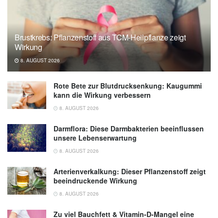
Refluxkrankheit (GERD); in: MSD Manual
(Stand 28.08.2024),
msdmanuals.com
Brustkrebs: Pflanzenstoff aus TCM-Heilpflanze zeigt
Wirkung
8. AUGUST 2026
Rote Bete zur Blutdrucksenkung: Kaugummi
kann die Wirkung verbessern
8. AUGUST 2026
Darmflora: Diese Darmbakterien beeinflussen
unsere Lebenserwartung
8. AUGUST 2026
Arterienverkalkung: Dieser Pflanzenstoff zeigt
beeindruckende Wirkung
8. AUGUST 2026
Zu viel Bauchfett & Vitamin-D-Mangel eine