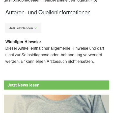
Autoren- und Quelleninformationen
Jetzt einblenden
Wichtiger Hinweis:
Dieser Artikel enthält nur allgemeine Hinweise und darf
nicht zur Selbstdiagnose oder -behandlung verwendet
werden. Er kann einen Arztbesuch nicht ersetzen.
Fabian Peters
W. Luo, Z. Lin, Y. Liu, T. Tan, T. Liu: Effect of
Liujunzi Decoction on Gastroesophageal
Jetzt News lesen
Reflux Disease: A Systematic Review and
Meta Analysis; in: Journal of Herbal Medicine
(veröffentlicht 12.08.2024),
sciencedirect.com
Kristle Lee Lynch: Gastroösophageale